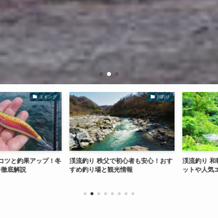
エギング
川釣り
と釣果アップ！冬
渓流釣り 秩父で初心者も安心！おす
渓流釣り 和歌山
底解説
すめ釣り場と観光情報
ットや人気エリ