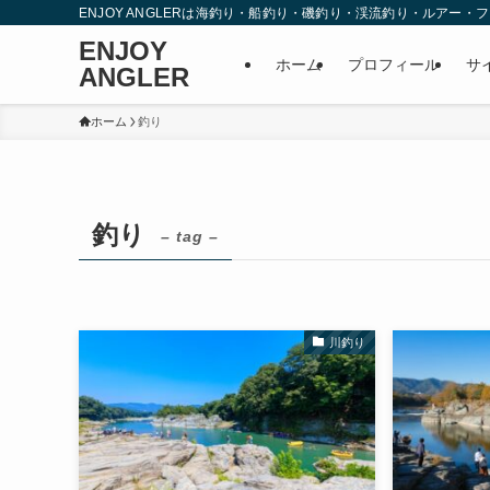
ENJOY ANGLERは海釣り・船釣り・磯釣り・渓流釣り・ルア
ENJOY
ホーム
プロフィール
サ
ANGLER
ホーム
釣り
釣り
– tag –
川釣り