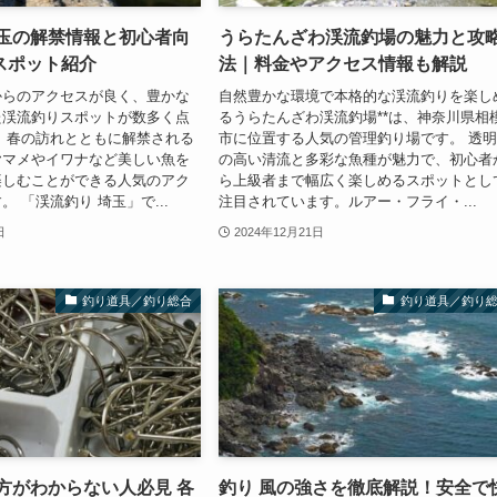
埼玉の解禁情報と初心者向
うらたんざわ渓流釣場の魅力と攻
スポット紹介
法｜料金やアクセス情報も解説
からのアクセスが良く、豊かな
自然豊かな環境で本格的な渓流釣りを楽し
た渓流釣りスポットが数多く点
るうらたんざわ渓流釣場**は、神奈川県相
 春の訪れとともに解禁される
市に位置する人気の管理釣り場です。 透
ヤマメやイワナなど美しい魚を
の高い清流と多彩な魚種が魅力で、初心者
楽しむことができる人気のアク
ら上級者まで幅広く楽しめるスポットとし
 「渓流釣り 埼玉」で...
注目されています。ルアー・フライ・...
日
2024年12月21日
釣り道具／釣り総合
釣り道具／釣り
方がわからない人必見 各
釣り 風の強さを徹底解説！安全で