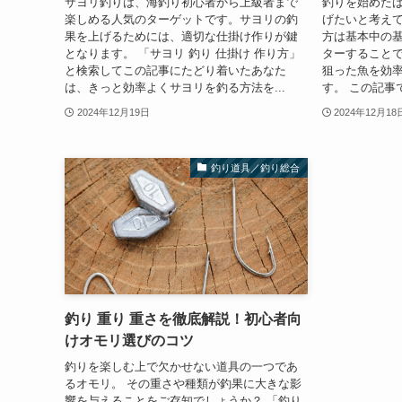
サヨリ釣りは、海釣り初心者から上級者まで
釣りを始めた
楽しめる人気のターゲットです。サヨリの釣
げたいと考え
果を上げるためには、適切な仕掛け作りが鍵
方は基本中の
となります。 「サヨリ 釣り 仕掛け 作り方」
ターすること
と検索してこの記事にたどり着いたあなた
狙った魚を効
は、きっと効率よくサヨリを釣る方法を...
す。 この記事
2024年12月19日
2024年12月18
釣り道具／釣り総合
釣り 重り 重さを徹底解説！初心者向
けオモリ選びのコツ
釣りを楽しむ上で欠かせない道具の一つであ
るオモリ。 その重さや種類が釣果に大きな影
響を与えることをご存知でしょうか？ 「釣り