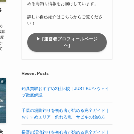
める海釣り情報をお届けしています。
略
詳しい自己紹介はこちらからご覧くださ
い！
め
模原
明度
▶︎ [運営者プロフィールページ
か
へ]
て
Recent Posts
総合
釣具買取おすすめ2社比較｜JUST BUY×ウェイ
ブ徹底解説
千葉の堤防釣りを初心者が始める完全ガイド｜
おすすめエリア・釣れる魚・サビキの始め方
快
長野の渓流釣りを初心者が始める完全ガイド｜