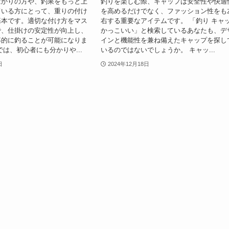
ばかりの方や、釣果をもっと上
釣りを楽しむ際、キャップは安全性や快適
ている方にとって、重りの付け
を高めるだけでなく、ファッション性をも
基本です。適切な付け方をマス
右する重要なアイテムです。 「釣り キャ
で、仕掛けの安定性が向上し、
かっこいい」と検索しているあなたも、デ
率的に釣ることが可能になりま
インと機能性を兼ね備えたキャップを探し
では、初心者にも分かりや...
いるのではないでしょうか。 キャッ...
日
2024年12月18日