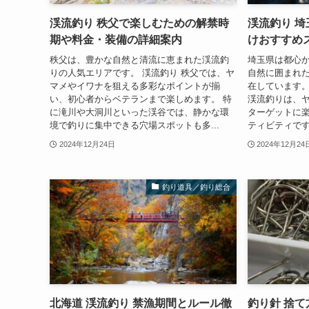
渓流釣り 秩父で楽しむための解禁時
渓流釣り 
期や料金・装備の詳細案内
けおすすめ
秩父は、豊かな自然と清流に恵まれた渓流釣
埼玉県は都心
りの人気エリアです。 渓流釣り 秩父では、ヤ
自然に囲まれ
マメやイワナを狙える多彩なポイントが揃
在しています。
い、初心者からベテランまで楽しめます。 特
渓流釣りは、
に滝川や大洞川といった渓谷では、静かな環
ターゲットに
境で釣りに集中できる穴場スポットも多...
ティビティです。
2024年12月24日
2024年12月24
釣り道具／釣り総合
北海道 渓流釣り 禁漁期間とルール徹
釣り針 捨て