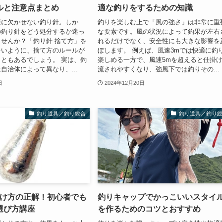
ルと注意点まとめ
適な釣りをするための知識
際に欠かせない釣り針。しか
釣りを楽しむ上で「風の強さ」は非常に重
の釣り針をどう処分するか迷っ
な要素です。風の状況によって釣果が左右
せんか？「釣り針 捨て方」を
れるだけでなく、安全性にも大きな影響を
多いように、捨て方のルールが
ぼします。 例えば、風速3mでは快適に釣
ともあるでしょう。 実は、釣
楽しめる一方で、風速5mを超えると仕掛
自治体によって異なり、...
流されやすくなり、強風下では釣りその...
日
2024年12月20日
釣り道具／釣り総合
釣り道具／釣り
付け方の正解！初心者でも
釣りキャップでかっこいいスタイ
選び方講座
を作るためのコツとおすすめ