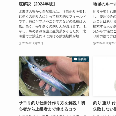
底解説【2024年版】
地域のルー
北海道の豊かな自然環境は、渓流釣りを楽し
釣りを楽しむ
む多くの釣り人にとって魅力的なフィールド
し、使用済み
です。特にヤマメやニジマスなどの魚種は人
たことはありま
気が高く、毎年多くの釣り人が訪れます。 し
検索する人が
かし、魚の資源保護と生態系を守るため、北
分からず悩むこ
海道では渓流釣りにおける禁漁期間が地...
り針の捨て方は
2024年12月21日
2024年12月20
海釣り
サヨリ釣り仕掛け作り方を解説！初
釣り 重り 
心者から上級者まで使えるコツ
失敗しない