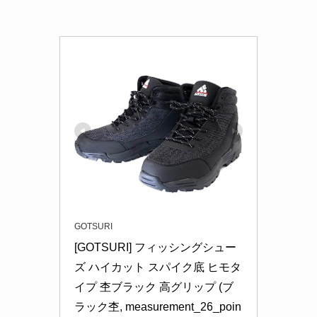
GOTSURI
[GOTSURI] フィッシングシュー
ズ ハイカット スパイク底 ヒモタ
イプ 杢ブラック 高グリップ (ブ
ラック杢, measurement_26_poin