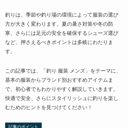
釣りを楽しむうえで、適切な服装選びは非常に重
要です。
特に「釣り 服装 メンズ」と検索している方は、機
能性や快適性だけでなく、おしゃれさも気になる
のではないでしょうか。
釣りは、季節や釣り場の環境によって服装の選び
方が大きく変わります。夏の暑さ対策や冬の防
寒、さらには足元の安全を確保するシューズ選び
など、押さえるべきポイントは多岐にわたりま
す。