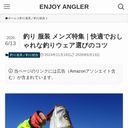
ENJOY ANGLER
ホーム
釣り道具／釣り総合
釣り 服装 メンズ特集｜快適でおし
2026
6/13
ゃれな釣りウェア選びのコツ
2024年11月19日
2026年6月13日
釣り道具／釣り総合
当ページのリンクには広告（Amazonアソシエイト含
む）が含まれています。