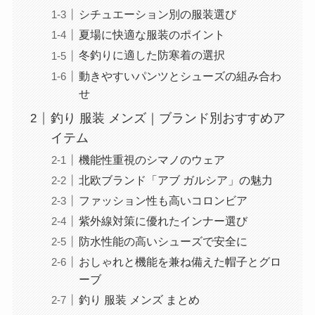
テムの選択肢
目次
釣り 服装 メンズ｜基本スタイルと選び方
汚れてもよい服装が基本
機能性を重視したフィッシングウェア
シチュエーション別の服装選び
夏場に快適な服装のポイント
冬釣りに適した防寒着の選択
動きやすいパンツとシューズの組み合わ
せ
釣り 服装 メンズ｜ブランド別おすすめア
イテム