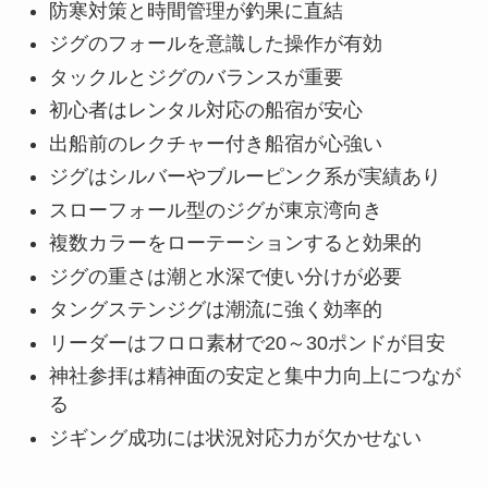
防寒対策と時間管理が釣果に直結
ジグのフォールを意識した操作が有効
タックルとジグのバランスが重要
初心者はレンタル対応の船宿が安心
出船前のレクチャー付き船宿が心強い
ジグはシルバーやブルーピンク系が実績あり
スローフォール型のジグが東京湾向き
複数カラーをローテーションすると効果的
ジグの重さは潮と水深で使い分けが必要
タングステンジグは潮流に強く効率的
リーダーはフロロ素材で20～30ポンドが目安
神社参拝は精神面の安定と集中力向上につなが
る
ジギング成功には状況対応力が欠かせない