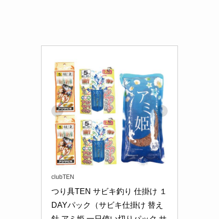
clubTEN
つり具TEN サビキ釣り 仕掛け １
DAYパック（サビキ仕掛け 替え
針 アミ姫 一日使い切りパック サ