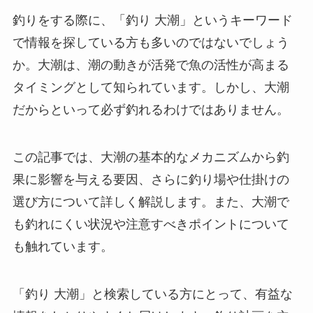
釣りをする際に、「釣り 大潮」というキーワード
で情報を探している方も多いのではないでしょう
か。大潮は、潮の動きが活発で魚の活性が高まる
タイミングとして知られています。しかし、大潮
だからといって必ず釣れるわけではありません。