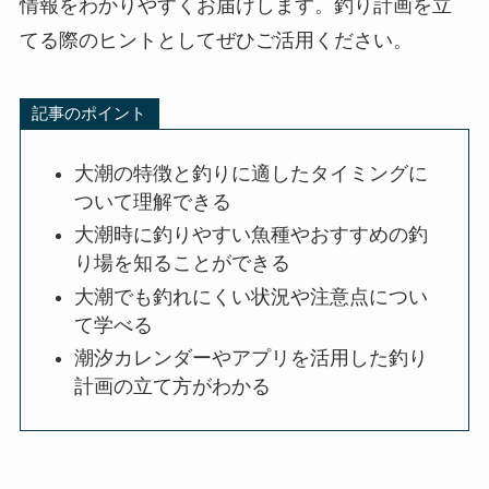
この記事では、大潮の基本的なメカニズムから釣
果に影響を与える要因、さらに釣り場や仕掛けの
選び方について詳しく解説します。また、大潮で
も釣れにくい状況や注意すべきポイントについて
も触れています。
「釣り 大潮」と検索している方にとって、有益な
情報をわかりやすくお届けします。釣り計画を立
てる際のヒントとしてぜひご活用ください。
記事のポイント
大潮の特徴と釣りに適したタイミングに
ついて理解できる