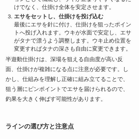
ウキ止め糸またはウキ止めゴムをセットする
狙いたい水深に合わせてウキ止めを道糸に取り
付けます。ウキ止め糸はズレにくい特徴がある
ため、風や潮の流れが強い場所ではウキ止め糸
がおすすめです。
シモリ玉とウキを取り付ける
ウキ止めの下にシモリ玉を通し、その下にウキ
をセットします。シモリ玉はウキ止めのクッシ
ョンとして機能し、ウキが止まりやすくなるだ
けでなく、仕掛け全体を安定させます。
エサをセットし、仕掛けを投げ込む
最後にエサを針に付け、仕掛けを狙ったポイン
トへ投げ入れます。ウキが水面で安定し、エサ
がタナで漂うよう調整します。ウキ止め位置を
変更すればタナの深さも自由に変更できます。
半遊動仕掛けは、深場を狙える自由度が高い反