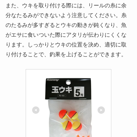
ウキの位置は、狙う魚種や水深、潮の流れなどの
環境によっても異なります。たとえば、浅場で魚
を狙う場合はウキをやや上の位置に、深いポイン
トや遠投が必要な場合はウキ止めゴムを活用して
ウキをリールの糸に固定し、ウキの位置を調整し
ます。ウキが仕掛けを支えながら釣り人にアタリ
を知らせる役割を果たすため、ウキの位置を正確
に設定することは釣りの成功に直結します。
また、ウキを取り付ける際には、リールの糸に余
分なたるみができないよう注意してください。糸
のたるみが多すぎるとウキの動きが鈍くなり、魚
がエサに食いついた際にアタリが伝わりにくくな
ります。しっかりとウキの位置を決め、適切に取
り付けることで、釣果を上げることができます。