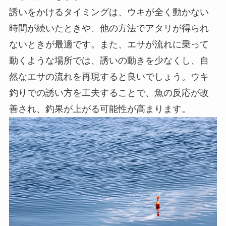
くなります。
基本的な誘い方は、まずウキを少し手前に引いた
り、竿先を軽く持ち上げたりしてエサが上下に動
くようにします。こうした動きによって、エサが
漂っているように見せかけ、魚が食いつきやすく
なるのです。特に、活性が低い魚に対しては、エ
サを動かすことで興味を引き、食いつきを促す効
果が期待できます。
誘いをかけるタイミングは、ウキが全く動かない
時間が続いたときや、他の方法でアタリが得られ
ないときが最適です。また、エサが流れに乗って
動くような場所では、誘いの動きを少なくし、自
然なエサの流れを再現すると良いでしょう。ウキ
釣りでの誘い方を工夫することで、魚の反応が改