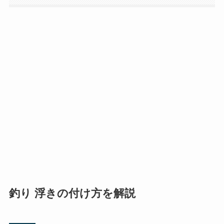
ウキ止め糸の正しい取り付け方法
半遊動仕掛けの仕組みと使い方
ラインの選び方と注意点
初心者におすすめのウキ仕掛けセット
よくあるトラブルと対処法
初心者でもできるウキ釣りのコツとテク
ニック
釣り 浮きの付け方 まとめ