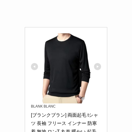
BLANK BLANC
[ブランクブラン] 両面起毛 tシャ
ツ 長袖 フリース インナー 防寒
着 無地 ロンT 丸首 暖かい 起毛 