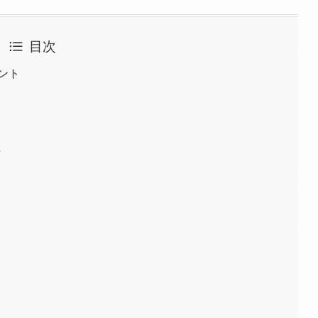
目次
ント
ト