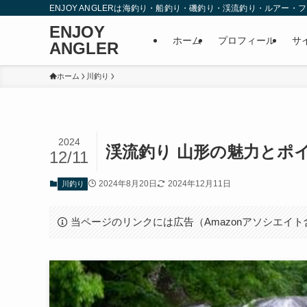
ENJOY ANGLERは海釣り・船釣り・磯釣り・渓流釣り・ルア
ENJOY
ホーム
プロフィール
サ
ANGLER
ホーム
川釣り
2024
渓流釣り 山形の魅力とポ
12/11
2024年8月20日
2024年12月11日
川釣り
当ページのリンクには広告（Amazonアソシエイ