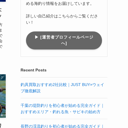
める海釣り情報をお届けしています。
大
詳しい自己紹介はこちらからご覧くださ
ツ
い！
方
ま
で
▶︎ [運営者プロフィールページ
会
へ]
で
Recent Posts
ング
釣具買取おすすめ2社比較｜JUST BUY×ウェイ
ブ徹底解説
千葉の堤防釣りを初心者が始める完全ガイド｜
おすすめエリア・釣れる魚・サビキの始め方
者
長野の渓流釣りを初心者が始める完全ガイド｜