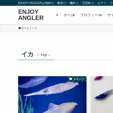
ENJOY ANGLERは海釣り・船釣り・磯釣り・渓流釣り・ルア
ENJOY
ホーム
プロフィール
サ
ANGLER
ホーム
イカ
イカ
– tag –
エギング