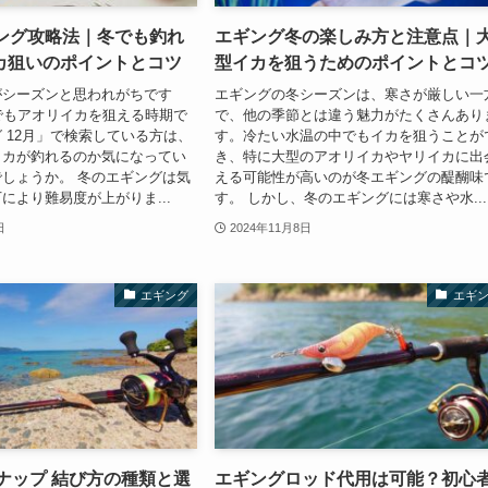
ギング攻略法｜冬でも釣れ
エギング冬の楽しみ方と注意点｜
カ狙いのポイントとコツ
型イカを狙うためのポイントとコ
がシーズンと思われがちです
エギングの冬シーズンは、寒さが厳しい一
でもアオリイカを狙える時期で
で、他の季節とは違う魅力がたくさんあり
 12月」で検索している方は、
す。冷たい水温の中でもイカを狙うことが
イカが釣れるのか気になってい
き、特に大型のアオリイカやヤリイカに出
しょうか。 冬のエギングは気
える可能性が高いのが冬エギングの醍醐味
により難易度が上がりま...
す。 しかし、冬のエギングには寒さや水...
日
2024年11月8日
エギング
エギ
ナップ 結び方の種類と選
エギングロッド代用は可能？初心