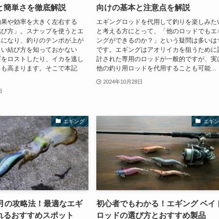
と簡単さを徹底解説
向けの基本と注意点を解説
釣果や効率を大きく左右する
エギングロッドを代用して釣りを楽しみた
結び方」。スナップを使うとエ
と考える方にとって、「他のロッドでもエ
単になり、釣りのテンポが上が
ングができるのか？」という疑問は多いは
しい結び方を知っておかない
です。エギングはアオリイカを狙うために
ギをロストしたり、イカを逃し
計された専用のロッドが一般的ですが、実
クも高まります。そこで本記
他の釣り用ロッドを代用することも可能...
2024年10月28日
日
エギング
エギ
1月の攻略法！最適なエギ
初心者でもわかる！エギング ベイ
れるおすすめスポット
ロッドの選び方とおすすめ製品