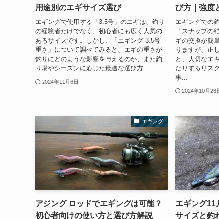
用途別のエギサイズ選び
び方｜強度
エギングで使用する「3.5号」のエギは、釣り
エギングでの
の経験者だけでなく、初心者にも広く人気の
「スナップの
あるサイズです。しかし、「エギング 3.5号
ギの交換が簡
重さ」について調べてみると、エギの重さが
りますが、正
釣りにどのような影響を与えるのか、また釣
と、大切なエ
り場やシーズンに応じた最適な選び方...
たりするリス
事...
2024年11月6日
2024年10月28
エギング
アジング ロッドでエギングは可能？
エギング1
初心者向けの使い方と選び方解説
サイズと釣