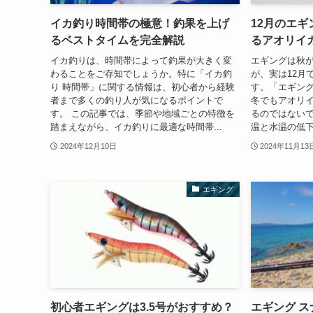
イカ釣り時間帯の極意！釣果を上げ
12月のエ
るベストタイムを完全解説
るアオリイ
イカ釣りは、時間帯によって釣果が大きく変
エギングは秋
わることをご存知でしょうか。特に「イカ釣
が、実は12月
り 時間帯」に関する情報は、初心者から経験
す。「エギング
者まで多くの釣り人が気になるポイントで
冬でもアオリ
す。 この記事では、季節や地域ごとの特徴を
るのではないで
踏まえながら、イカ釣りに最適な時間帯...
温と水温の低下
2024年12月10日
2024年11月13
エギング
初心者エギングは3.5号がおすすめ？
エギング ス