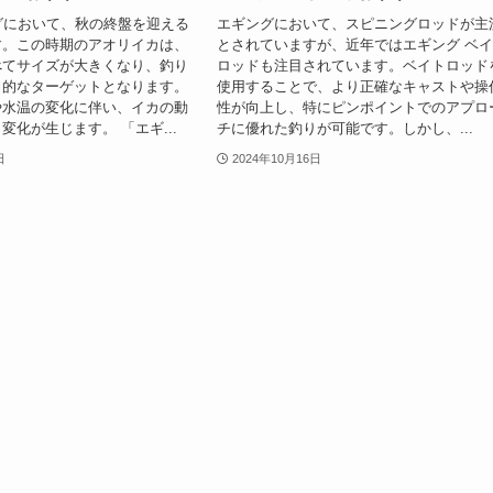
グにおいて、秋の終盤を迎える
エギングにおいて、スピニングロッドが主
す。この時期のアオリイカは、
とされていますが、近年ではエギング ベ
べてサイズが大きくなり、釣り
ロッドも注目されています。ベイトロッド
力的なターゲットとなります。
使用することで、より正確なキャストや操
や水温の変化に伴い、イカの動
性が向上し、特にピンポイントでのアプロ
変化が生じます。 「エギ...
チに優れた釣りが可能です。しかし、...
日
2024年10月16日