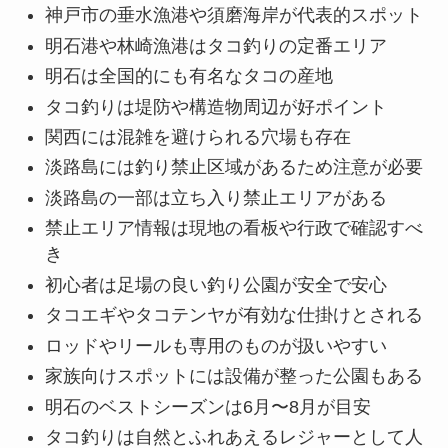
神戸市の垂水漁港や須磨海岸が代表的スポット
明石港や林崎漁港はタコ釣りの定番エリア
明石は全国的にも有名なタコの産地
タコ釣りは堤防や構造物周辺が好ポイント
関西には混雑を避けられる穴場も存在
淡路島には釣り禁止区域があるため注意が必要
淡路島の一部は立ち入り禁止エリアがある
禁止エリア情報は現地の看板や行政で確認すべ
き
初心者は足場の良い釣り公園が安全で安心
タコエギやタコテンヤが有効な仕掛けとされる
ロッドやリールも専用のものが扱いやすい
家族向けスポットには設備が整った公園もある
明石のベストシーズンは6月〜8月が目安
タコ釣りは自然とふれあえるレジャーとして人