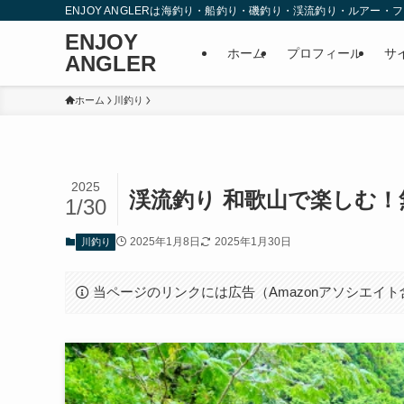
ENJOY ANGLERは海釣り・船釣り・磯釣り・渓流釣り・ルア
ENJOY
ホーム
プロフィール
サ
ANGLER
ホーム
川釣り
2025
渓流釣り 和歌山で楽しむ
1/30
2025年1月8日
2025年1月30日
川釣り
当ページのリンクには広告（Amazonアソシエイ