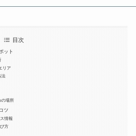
目次
ポット
所
エリア
略法
めの場所
コツ
セス情報
選び方