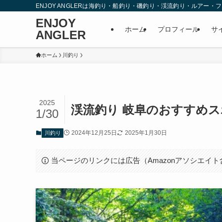
ENJOY ANGLERは海釣り・船釣り・磯釣り・渓流釣り・ルア
ENJOY
ホーム
プロフィール
サ
ANGLER
ホーム
川釣り
2025
渓流釣り 岐阜のおすすめス
1/30
2024年12月25日
2025年1月30日
川釣り
当ページのリンクには広告（Amazonアソシエイ