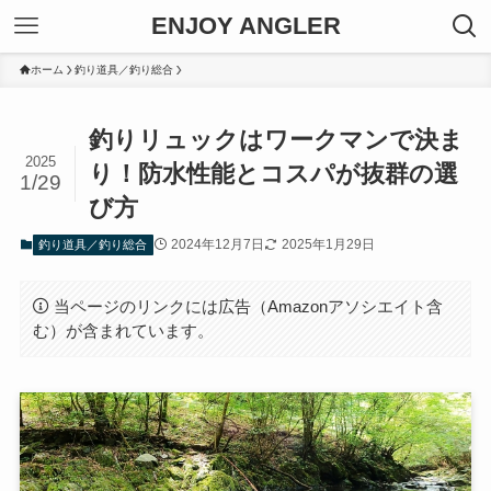
ENJOY ANGLER
ホーム
釣り道具／釣り総合
釣りリュックはワークマンで決ま
2025
り！防水性能とコスパが抜群の選
1/29
び方
2024年12月7日
2025年1月29日
釣り道具／釣り総合
当ページのリンクには広告（Amazonアソシエイト含
む）が含まれています。