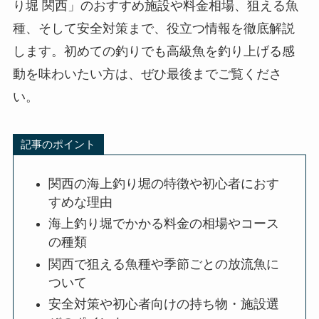
しい釣り堀が多数あり、家族連れや観光ついでに
訪れる方にも大人気です。道具を持っていなくて
もレンタルサービスが充実しており、手ぶらで訪
れることも可能。さらに、釣った魚は持ち帰りや
その場で調理して楽しむこともできます。
本記事では、初心者でも安心して楽しめる「海 釣
り堀 関西」のおすすめ施設や料金相場、狙える魚
種、そして安全対策まで、役立つ情報を徹底解説
します。初めての釣りでも高級魚を釣り上げる感
動を味わいたい方は、ぜひ最後までご覧くださ
い。