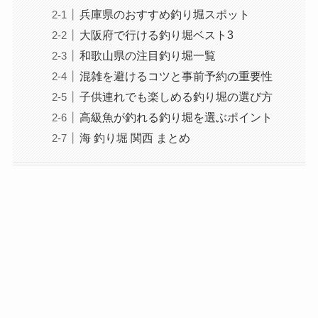
海 釣り堀 関西で楽しむ初心者ガイド
海上釣り堀とは？初心者にもおすすめな
理由
釣り堀の平均的な料金はいくらですか？
関西の海上釣り堀で狙える魚種
使えるレンタルサービスとは
ナイロン 何号が適切か？
安全対策とおすすめの持ち物
海 釣り堀 関西の人気スポット紹介
兵庫県のおすすめ釣り堀スポット
大阪府で行ける釣り堀ベスト3
和歌山県の注目釣り堀一覧
混雑を避けるコツと事前予約の重要性
子供連れでも楽しめる釣り堀の選び方
高級魚が釣れる釣り堀を選ぶポイント
海 釣り堀 関西 まとめ