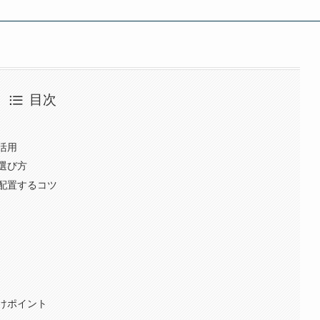
目次
現
活用
選び方
配置するコツ
夫
けポイント