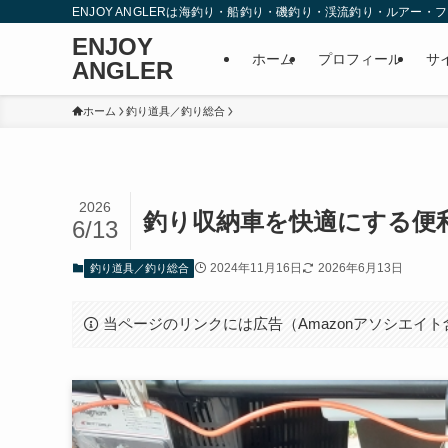
ENJOY ANGLERは海釣り・船釣り・磯釣り・渓流釣り・ルア
ENJOY
ホーム
プロフィール
サ
ANGLER
ホーム
釣り道具／釣り総合
2026
釣り収納車を快適にする便
6/13
2024年11月16日
2026年6月13日
釣り道具／釣り総合
当ページのリンクには広告（Amazonアソシエイ