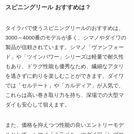
ダイワ(DAIWA)
ダイワ(DAIWA) タイラバロッド 
紅牙 AP(エアポータブル) C69M
HS-S AP 釣り竿
05805526
Amazonで見る
楽天市場で見る
Yahoo!ショッピングで見る