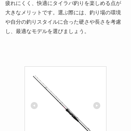
ターロッド タイラバ エンゲツBB 
2021 B69MH-S/2 オフショア タ
イラバ
39966
Amazonで見る
楽天市場で見る
Yahoo!ショッピングで見る
上級者には、シマノ「エンゲツリミテッド」やダ
イワ「紅牙MX」など、細部にこだわった設計で耐
久性や軽量性が追求されたモデルもあります。こ