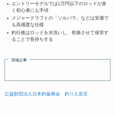
4000番は巻き取り力が強く、深場や潮の速いエ
リアで有利
タイラバのスピニングロッドは6～7フィートが
扱いやすい長さ
長めのロッドはキャスティング距離を伸ばした
いときに便利
タイラバに4000番のリールを使うと底取りが早
く効率的
4000番は重いため、長時間釣行では腕への負担
に注意が必要
スピニングロッドがない場合はライトジギング
やエギングロッドで代用可能
シマノのタイラバ用ロッドは高感度ティップで
アタリを捉えやすい
シマノ製品は軽量かつ操作性が高く、長時間の
釣行でも疲れにくい