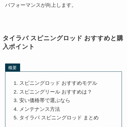
硬さ、そしてティップの柔軟性を基準に考えると
よいでしょう。まず、長さは6～7フィート程度が
理想的で、取り回しが良く、船釣りでも安定して
使用できます。硬さはML～Mクラスがスタンダー
ドで、適度な柔軟性があるため、マダイがアタッ
クしてきた際も違和感を与えにくくなっていま
す。
ティップ（ロッドの先端部分）は食い込みが良い
ソリッドティップのタイプがタイラバ向きです。
特に、シマノやダイワのモデルは初心者からプロ
まで使用できる品質の高いティップを備えていま
す。また、リールとのバランスも大切です。3000