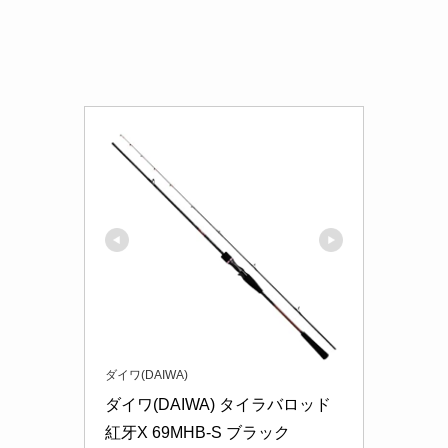
タイラバのスピニングロッドの長さは？
タイラバに使用するスピニングロッドの長さは、
取り回しや操作性を考慮して6～7フィート（約180
～210cm）が推奨されます。この長さは、キャス
ティングやリールを巻く際のバランスが良く、船
釣りでも扱いやすいサイズです。
また、キャスティングの距離を伸ばすためにもう
少し長いロッドを使う場合もありますが、取り回
しが難しくなる可能性があるため、慣れていない
方には6～7フィート程度が適しています。浅場や