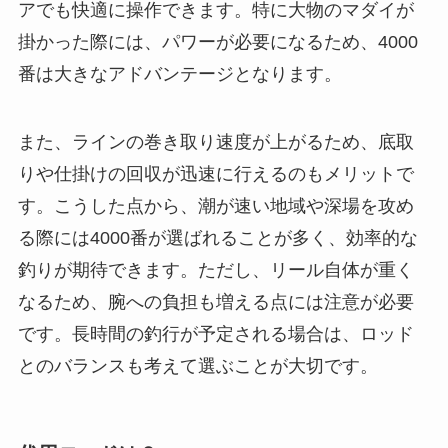
ダイワ(DAIWA) タイラバロッド 
紅牙X 69MHB-S ブラック
05805592
Amazonで見る
楽天市場で見る
Yahoo!ショッピングで見る
4000番のメリット
タイラバに4000番のスピニングリールを使うと、