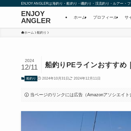
ENJOY ANGLERは海釣り・船釣り・磯釣り・渓流釣り・ルア
ENJOY
ホーム
プロフィール
サ
ANGLER
ホーム
船釣り
2024
船釣りPEラインおすすめ
12/11
2024年10月31日
2024年12月11日
船釣り
当ページのリンクには広告（Amazonアソシエイ