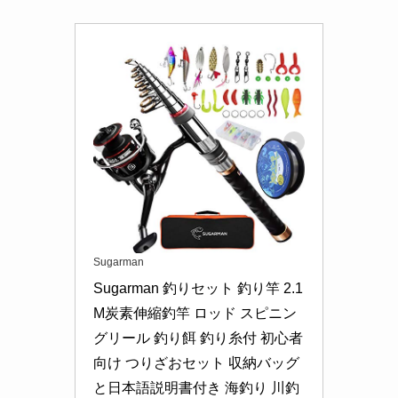
Sugarman
Sugarman 釣りセット 釣り竿 2.1
M炭素伸縮釣竿 ロッド スピニン
グリール 釣り餌 釣り糸付 初心者
向け つりざおセット 収納バッグ
と日本語説明書付き 海釣り 川釣