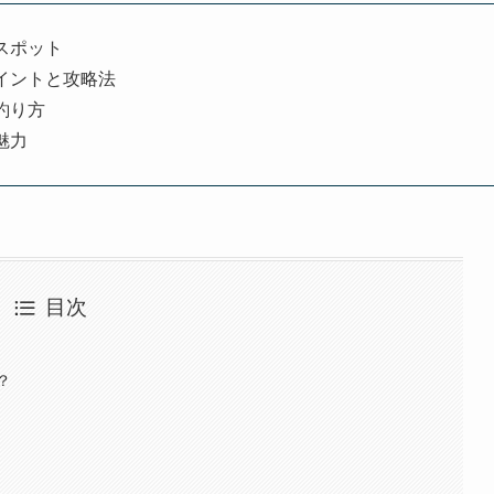
スポット
イントと攻略法
釣り方
魅力
目次
？
報