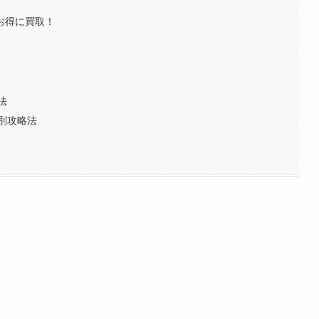
でお得に買取！
法
別攻略法