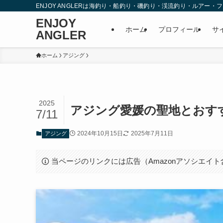
ENJOY ANGLERは海釣り・船釣り・磯釣り・渓流釣り・ルア
ENJOY
ホーム
プロフィール
サ
ANGLER
ホーム
アジング
2025
アジング愛媛の聖地とおす
7/11
2024年10月15日
2025年7月11日
アジング
当ページのリンクには広告（Amazonアソシエイ